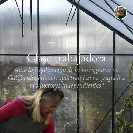
MENU
FEBRUARY 6, 2018
Clase trabajadora
Ante la legalización de la mariguana en
California, ¿tienen oportunidad los pequeños
productores independientes?