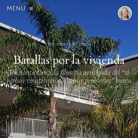
MENU
NOVEMBER 27, 2017
Batallas por la vivienda
En Santa Cruz, la filosofía arraigada del “si
no hay construcción, no hay problema” busca
cobrarse cuentas.