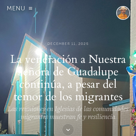
MENU
DECEMBER 11, 2025
La veneración a Nuestra
Señora de Guadalupe
continúa, a pesar del
temor de los migrantes
Las reuniones en Iglesias de las comunidades
migrantes muestran fe y resiliencia