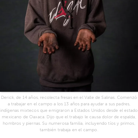
Derick, de 14 años, recolecta fresas en el Valle de Salinas. Comenzó
a trabajar en el campo a los 13 años para ayudar a sus padres,
indígenas mixtecos que emigraron a Estados Unidos desde el estado
mexicano de Oaxaca. Dijo que el trabajo le causa dolor de espalda,
hombros y piernas. Su numerosa familia, incluyendo tíos y primos,
también trabaja en el campo.