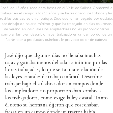
José, de 13 años, recolecta fresas en el Valle de Salinas. Comenzó a
trabajar en el campo a los 11 años y se ha lesionado los tobillos y las
rodillas tras caerse en el trabajo. Dice que le han pagado por destajo,
por debajo del salario mínimo, y que ha trabajado en días calurosos
de verano en los cuales los empleadores no les proporcionaron
sombra. También describió haber trabajado en un campo donde un
fuerte olor a productos químicos le provocó dolor de cabeza.
José dijo que algunos días no llenaba muchas
cajas y ganaba menos del salario mínimo por las
horas trabajadas, lo que sería una violación de
las leyes estatales de trabajo infantil. Describió
trabajar bajo el sol abrasador en campos donde
los empleadores no proporcionaban sombra a
los trabajadores, como exige la ley estatal. Tanto
él como su hermana dijeron que cosechaban
fresas en un campo donde un tractor había