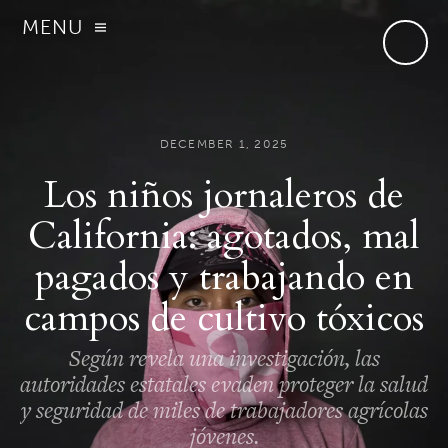
MENU
DECEMBER 1, 2025
Los niños jornaleros de
California: agotados, mal
pagados y trabajando en
campos de cultivo tóxicos
Según revela una investigación, las
autoridades estatales evaden proteger la salud
y seguridad de miles de trabajadores agrícolas
jóvenes.