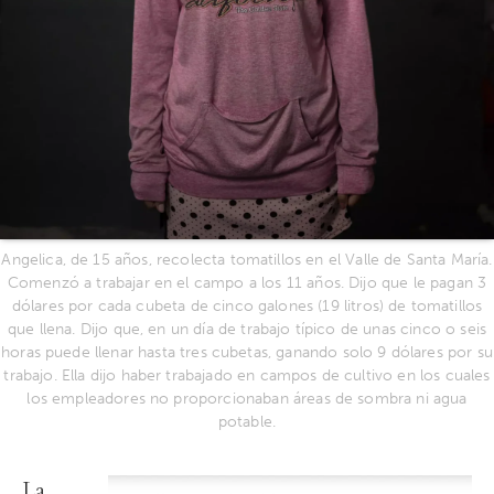
Angelica, de 15 años, recolecta tomatillos en el Valle de Santa María.
Comenzó a trabajar en el campo a los 11 años. Dijo que le pagan 3
dólares por cada cubeta de cinco galones (19 litros) de tomatillos
que llena. Dijo que, en un día de trabajo típico de unas cinco o seis
horas puede llenar hasta tres cubetas, ganando solo 9 dólares por su
trabajo. Ella dijo haber trabajado en campos de cultivo en los cuales
los empleadores no proporcionaban áreas de sombra ni agua
potable.
La