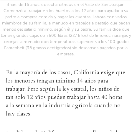
Brian, de 16 años, cosecha cítricos en el Valle de San Joaquín.
Comenzó a trabajar en los huertos a los 12 años para ayudar a su
padre a comprar comida y pagar las cuentas. Labora con varios
miembros de su familia, a menudo en trabajos a destajo que pagan
menos del salario mínimo, según él y su padre. Su familia dice que
llenan grandes cajas con 500 libras (227 kilos) de limones, naranjas y
toronjas, a menudo con temperaturas superiores a los 100 grados
Fahrenheit (38 grados centígrados) sin descansos pagados por la
empresa.
En la mayoría de los casos, California exige que
los menores tengan mínimo 14 años para
trabajar. Pero según la ley estatal, los niños de
tan solo 12 años pueden trabajar hasta 40 horas
a la semana en la industria agrícola cuando no
hay clases.