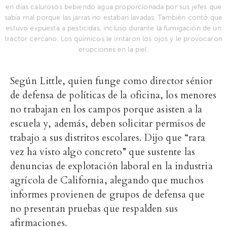
en días calurosos bebiendo agua proporcionada por sus jefes que
sabía mal porque las jarras no estaban lavadas. También contó que
estuvo expuesta a pesticidas, incluso durante la fumigación de un
tractor cercano. Los químicos le irritaron los ojos y le provocaron
erupciones en la piel.
Según Little, quien funge como director sénior
de defensa de políticas de la oficina, los menores
no trabajan en los campos porque asisten a la
escuela y, además, deben solicitar permisos de
trabajo a sus distritos escolares. Dijo que “rara
vez ha visto algo concreto” que sustente las
denuncias de explotación laboral en la industria
agrícola de California, alegando que muchos
informes provienen de grupos de defensa que
no presentan pruebas que respalden sus
afirmaciones.