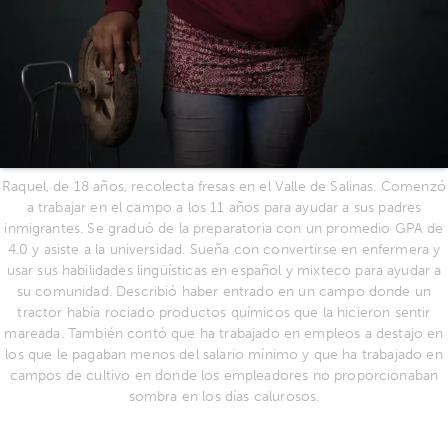
Raquel, de 18 años, recolecta fresas en el Valle de Salinas. Comenzó
a trabajar en el campo a los 11 años para ayudar a sus padres
inmigrantes. Se graduó de la preparatoria con un promedio GPA de
4.0 y asiste a la universidad. Sueña con convertirse en enfermera y
usar sus habilidades lingüísticas en español y mixteco para ayudar a
su comunidad. Describió haber entrado en un campo donde un
tractor había rociado productos químicos que la hicieron sentir
mareada. También contó que ha trabajado en empleos a destajo en
los que le pagaban menos del salario mínimo y que ha trabajado en
campos de cultivo en donde los empleadores no proporcionaban
sombra en los días calurosos.