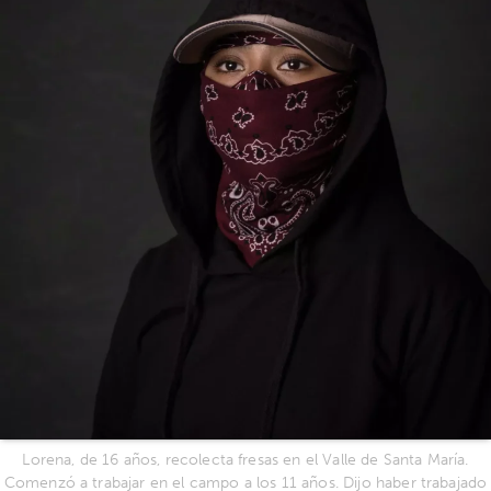
Lorena, de 16 años, recolecta fresas en el Valle de Santa María.
Comenzó a trabajar en el campo a los 11 años. Dijo haber trabajado