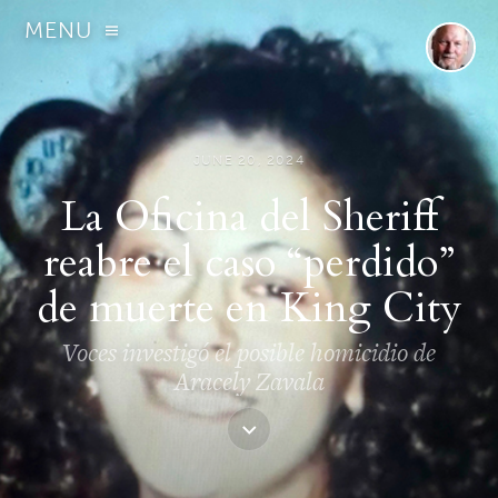
MENU
JUNE 20, 2024
La Oficina del Sheriff
reabre el caso “perdido”
de muerte en King City
Voces investigó el posible homicidio de
Aracely Zavala