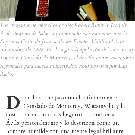
Los abogados de derechos civiles Robert Rubin y Joaquín
Ávila después de haber argumentado exitosamente ante la
Suprema Corte de Justicia de los Estados Unidos el 2 de
noviembre de 1998. Era la segunda apelación del caso Vicky
Lopez v. Condado de Monterey, el desafío contra elecciones
regionales para jueces municipales. Foto provista por Luis
Alejo.
D
ebido a que pasó mucho tiempo en el
Condado de Monterey, Watsonville y la
costa central, muchos llegaron a conocer a
Ávila personalmente y lo describen como un
hombre humilde con una mente legal brillante.