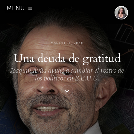
MENU
MARCH 21, 2018
Una deuda de gratitud
Joaquín Ávila ayudó a cambiar el rostro de
los políticos en E.E.U.U.